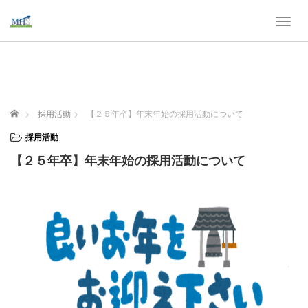
T
o
g
g
l
e
n
ホーム
採用活動
【２５年卒】年末年始の採用活動について
a
v
採用活動
i
【２５年卒】年末年始の採用活動について
g
a
t
i
o
n